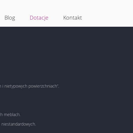
Blog
Dotacje
Kontakt
 i nietypowych powierzchniach”.
ch meblach.
i niestandardowych.