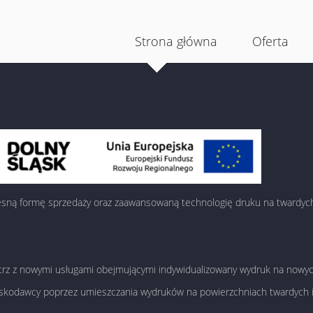
Strona główna
Oferta
esną formę sprzedaży oraz zaawansowaną technologię druku na twardych
nętrz z nowymi usługami obejmującymi indywidualizowany wydruk na nowy
oskodawcy poprzez umieszczania wydruków na powierzchniach twardych 