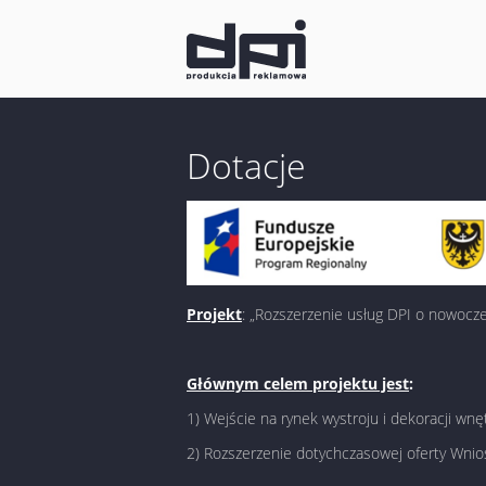
Dotacje
Projekt
: „Rozszerzenie usług DPI o nowocz
Głównym celem projektu jest
:
1) Wejście na rynek wystroju i dekoracji w
2) Rozszerzenie dotychczasowej oferty Wni