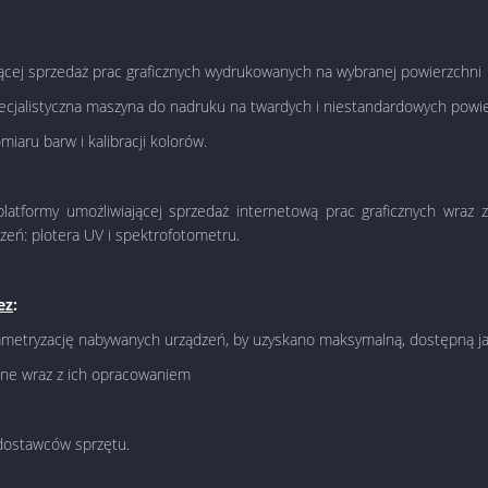
jącej sprzedaż prac graficznych wydrukowanych na wybranej powierzchni
cjalistyczna maszyna do nadruku na twardych i niestandardowych powierzc
aru barw i kalibracji kolorów.
latformy umożliwiającej sprzedaż internetową prac graficznych wraz
eń: plotera UV i spektrofotometru.
ez
:
parametryzację nabywanych urządzeń, by uzyskano maksymalną, dostępną j
awne wraz z ich opracowaniem
 dostawców sprzętu.