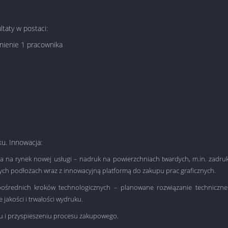
ltaty w postaci:
nienie 1 pracownika
u. Innowacja:
na rynek nowej usługi – nadruk na powierzchniach twardych, m.in. zadruk p
wych podłożach wraz z innowacyjną platformą do zakupu prac graficznych.
ośrednich kroków technologicznych – planowane rozwiązanie techniczne p
jakości i trwałości wydruku.
 i przyspieszeniu procesu zakupowego.