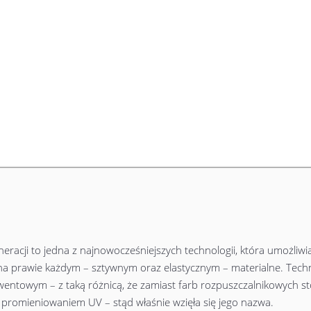
racji to jedna z najnowocześniejszych technologii, która umożliwi
k na prawie każdym – sztywnym oraz elastycznym – materialne. Tech
ntowym – z taką różnicą, że zamiast farb rozpuszczalnikowych sto
są promieniowaniem UV – stąd właśnie wzięła się jego nazwa.