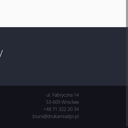
V
ul. Fabryczna 14
53-609 Wrocław
+48 71 322 20 34
biuro@drukarniadpi.pl