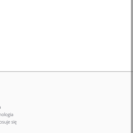
a
nologia
suje się